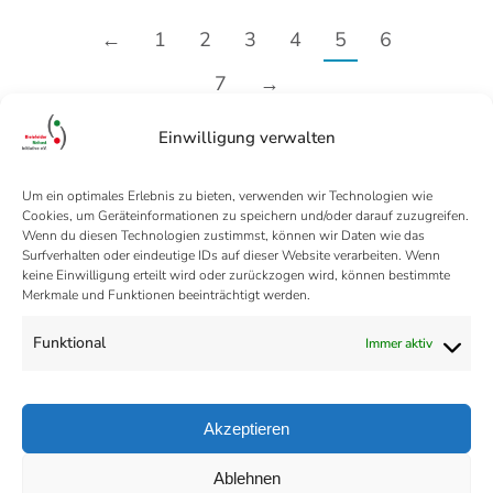
←
1
2
3
4
5
6
7
→
Einwilligung verwalten
Um ein optimales Erlebnis zu bieten, verwenden wir Technologien wie
Cookies, um Geräteinformationen zu speichern und/oder darauf zuzugreifen.
Wenn du diesen Technologien zustimmst, können wir Daten wie das
Surfverhalten oder eindeutige IDs auf dieser Website verarbeiten. Wenn
keine Einwilligung erteilt wird oder zurückzogen wird, können bestimmte
Merkmale und Funktionen beeinträchtigt werden.
Funktional
Immer aktiv
Akzeptieren
Ablehnen
Datenschutz