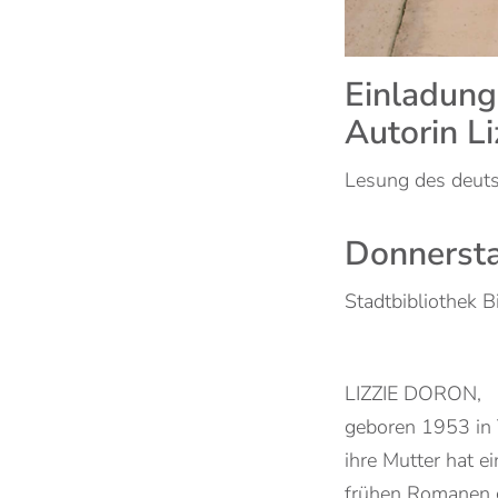
Einladung
Autorin L
Lesung des deutsc
Donnersta
Stadtbibliothek Bi
LIZZIE DORON,
geboren 1953 in Te
ihre Mutter hat e
frühen Romanen 