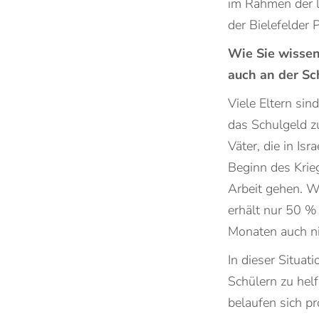
im Rahmen der la
der Bielefelder 
Wie Sie wissen
auch an der Sc
Viele Eltern sin
das Schulgeld z
Väter, die in Isr
Beginn des Krie
Arbeit gehen. We
erhält nur 50 %
Monaten auch ni
In dieser Situat
Schülern zu hel
belaufen sich p