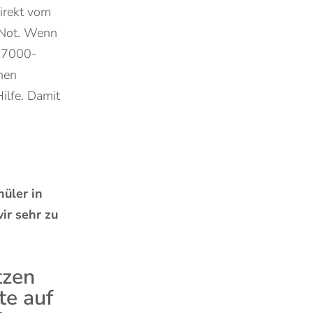
irekt vom
n Not. Wenn
n 7000-
nen
ilfe. Damit
hüler in
ir sehr zu
tzen
te auf