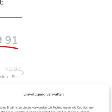
t:
9 91
NEUERE
Fr. 13.09.2024 – Vortrag + Diskussion – Streitpunkt Antisemitismus
Einwilligung verwalten
ales Erlebnis zu bieten, verwenden wir Technologien wie Cookies, um