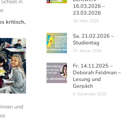
 School in
16.03.2026 –
e:
23.03.2026
16. März 2026
s kritisch,
Sa. 21.02.2026 –
Studientag
27. Januar 2026
Fr. 14.11.2025 –
Deborah Feldman –
Lesung und
Gerpäch
9. November 2025
erinnen und
ese