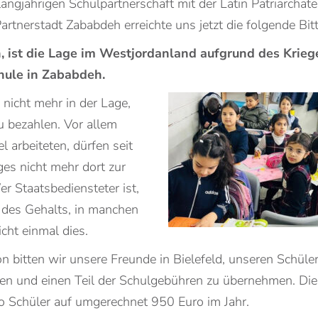
ngjährigen Schulpartnerschaft mit der Latin Patriarchate
Partnerstadt Zababdeh erreichte uns jetzt die folgende Bitt
, ist die Lage im Westjordanland aufgrund des Kriege
hule in Zababdeh.
d nicht mehr in der Lage,
u bezahlen. Vor allem
ael arbeiteten, dürfen seit
ges nicht mehr dort zur
r Staatsbediensteter ist,
 des Gehalts, in manchen
cht einmal dies.
ion bitten wir unsere Freunde in Bielefeld, unseren Schül
fen und einen Teil der Schulgebühren zu übernehmen. Di
ro Schüler auf umgerechnet 950 Euro im Jahr.