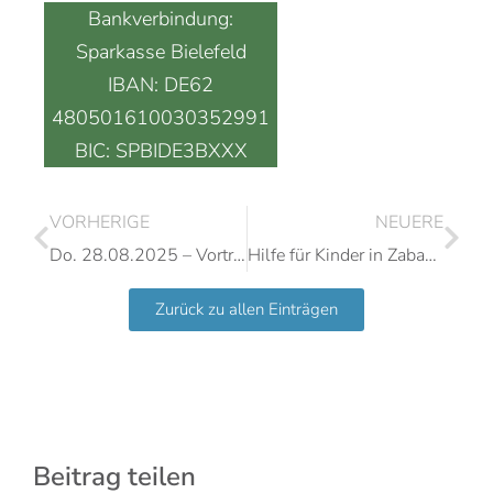
Bankverbindung:
Sparkasse Bielefeld
IBAN: DE62
480501610030352991
BIC: SPBIDE3BXXX
VORHERIGE
NEUERE
Do. 28.08.2025 – Vortrag mit Prof. Dr. Heinrich Bedford-Strohm
Hilfe für Kinder in Zababdeh
Zurück zu allen Einträgen
Beitrag teilen