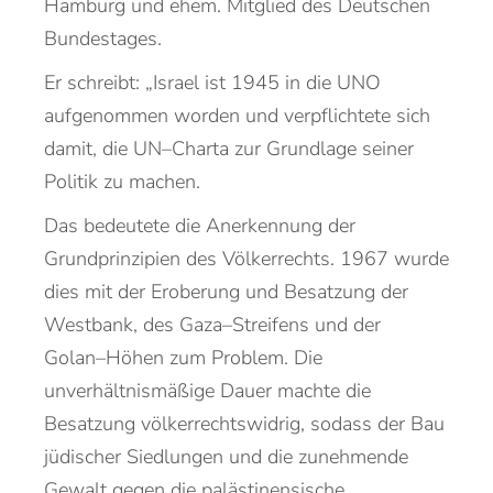
Hamburg
und
ehem.
Mitglied des Deutschen
Bundestages
.
Er
schreibt:
„Israel ist 1945 in die UNO
aufgenommen worden
und verpflichtete sich
damit, die UN
–
Charta zur Grundlage seiner
Politik zu machen.
Das bedeutete
di
e Anerkennung der
Grundprinzipien des Völkerrechts. 1967 wurde
dies mit der Eroberung und Be
satzung der
Westbank, des Gaza
–
Streifens und der
Golan
–
Höhen zum Problem. Die
unverhältnismä
ßige Dauer machte die
Besatzung völkerrechtswidrig, sodass der Bau
jüdis
cher Siedlungen und die
zunehmende
Gewalt gegen die palästinensische